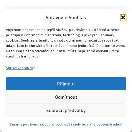
Spravovat Souhlas
Abychom poskytli co nejlepší služby, používáme k ukládání a/nebo
přístupu k informacím o zařízení, technologie jako jsou soubory
cookies. Souhlas s těmito technologiemi nám umožní zpracovávat
údaje, jako je chování při procházení nebo jedinečná ID na tomto webu.
Nesouhlas nebo odvolání souhlasu může nepříznivě ovlivnit určité
vlastnosti a funkce.
Spravovat služby
Příjmout
Odmítnout
Poznejte Colsys
Volná místa
Pro studenty
Kontakt
Zobrazit předvolby
Zásady používání souborů cookies
Zásady ochrany osobních údajů