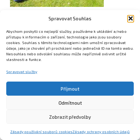
Spravovat Souhlas
Abychom poskytli co nejlepší služby, používáme k ukládání a/nebo
přístupu k informacím o zařízení, technologie jako jsou soubory
cookies. Souhlas s těmito technologiemi nám umožní zpracovávat
údaje, jako je chování při procházení nebo jedinečná ID na tomto webu.
Nesouhlas nebo odvolání souhlasu může nepříznivě ovlivnit určité
vlastnosti a funkce.
Spravovat služby
Příjmout
Odmítnout
Poznejte Colsys
Volná místa
Pro studenty
Kontakt
Zobrazit předvolby
Zásady používání souborů cookies
Zásady ochrany osobních údajů