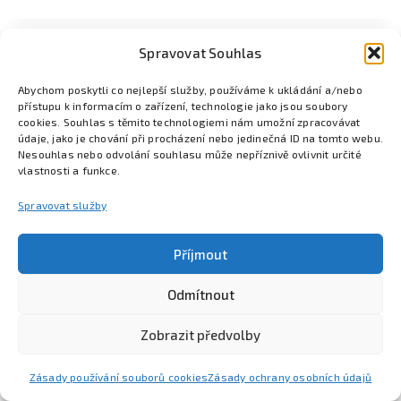
Spravovat Souhlas
Abychom poskytli co nejlepší služby, používáme k ukládání a/nebo
přístupu k informacím o zařízení, technologie jako jsou soubory
cookies. Souhlas s těmito technologiemi nám umožní zpracovávat
údaje, jako je chování při procházení nebo jedinečná ID na tomto webu.
Nesouhlas nebo odvolání souhlasu může nepříznivě ovlivnit určité
vlastnosti a funkce.
Spravovat služby
Příjmout
Odmítnout
Poznejte Colsys
Volná místa
Pro studenty
Kontakt
Zobrazit předvolby
Zásady používání souborů cookies
Zásady ochrany osobních údajů