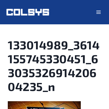
133014989_3614
155745330451_6
3035326914206
04235_n