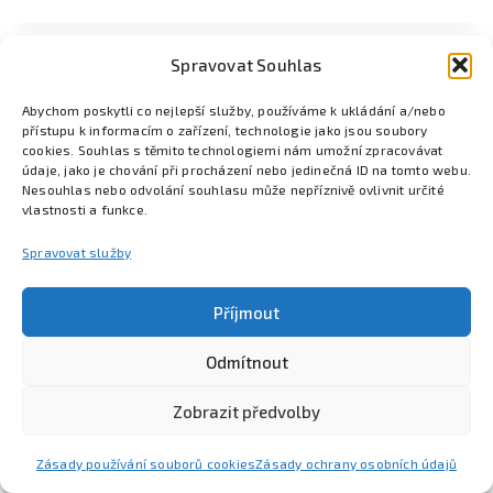
Spravovat Souhlas
Abychom poskytli co nejlepší služby, používáme k ukládání a/nebo
přístupu k informacím o zařízení, technologie jako jsou soubory
cookies. Souhlas s těmito technologiemi nám umožní zpracovávat
údaje, jako je chování při procházení nebo jedinečná ID na tomto webu.
Nesouhlas nebo odvolání souhlasu může nepříznivě ovlivnit určité
vlastnosti a funkce.
Spravovat služby
Příjmout
Odmítnout
Poznejte Colsys
Volná místa
Pro studenty
Kontakt
Zobrazit předvolby
Zásady používání souborů cookies
Zásady ochrany osobních údajů