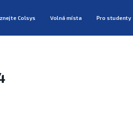
znejte Colsys
Volná místa
Pro studenty
4