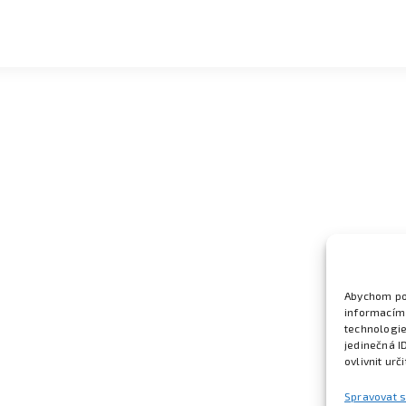
Abychom pos
informacím 
technologie
jedinečná I
ovlivnit urč
Spravovat 