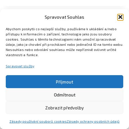
Spravovat Souhlas
Abychom poskytli co nejlepší služby, používáme k ukládání a/nebo
přístupu k informacím o zařízení, technologie jako jsou soubory
cookies. Souhlas s těmito technologiemi nám umožní zpracovávat
údaje, jako je chování při procházení nebo jedinečná ID na tomto webu.
Nesouhlas nebo odvolání souhlasu může nepříznivě ovlivnit určité
vlastnosti a funkce.
Spravovat služby
Příjmout
Odmítnout
Poznejte Colsys
Volná místa
Pro studenty
Kontakt
Zobrazit předvolby
Zásady používání souborů cookies
Zásady ochrany osobních údajů