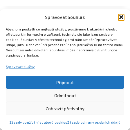
Spravovat Souhlas
Abychom poskytli co nejlepší služby, používáme k ukládání a/nebo
přístupu k informacím o zařízení, technologie jako jsou soubory
cookies. Souhlas s těmito technologiemi nám umožní zpracovávat
údaje, jako je chování při procházení nebo jedinečná ID na tomto webu.
Nesouhlas nebo odvolání souhlasu může nepříznivě ovlivnit určité
vlastnosti a funkce.
Spravovat služby
Příjmout
Odmítnout
Poznejte Colsys
Volná místa
Pro studenty
Kontakt
Zobrazit předvolby
Zásady používání souborů cookies
Zásady ochrany osobních údajů