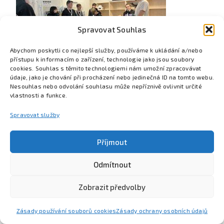
Spravovat Souhlas
Abychom poskytli co nejlepší služby, používáme k ukládání a/nebo
přístupu k informacím o zařízení, technologie jako jsou soubory
cookies. Souhlas s těmito technologiemi nám umožní zpracovávat
údaje, jako je chování při procházení nebo jedinečná ID na tomto webu.
Nesouhlas nebo odvolání souhlasu může nepříznivě ovlivnit určité
vlastnosti a funkce.
Spravovat služby
Příjmout
Odmítnout
Poznejte Colsys
Volná místa
Pro studenty
Kontakt
Zobrazit předvolby
Zásady používání souborů cookies
Zásady ochrany osobních údajů