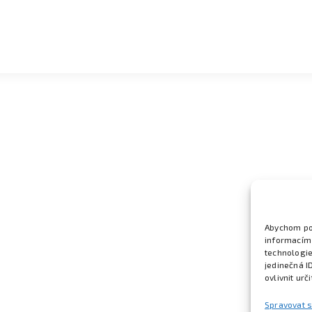
Abychom pos
informacím 
technologie
jedinečná I
ovlivnit urč
Spravovat 