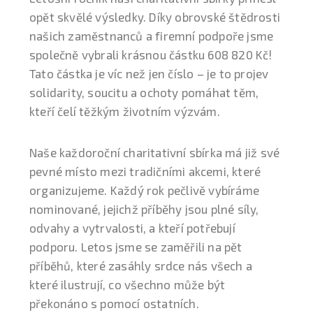
opět skvělé výsledky. Díky obrovské štědrosti
našich zaměstnanců a firemní podpoře jsme
společně vybrali krásnou částku 608 820 Kč!
Tato částka je víc než jen číslo – je to projev
solidarity, soucitu a ochoty pomáhat těm,
kteří čelí těžkým životním výzvám.
Naše každoroční charitativní sbírka má již své
pevné místo mezi tradičními akcemi, které
organizujeme. Každý rok pečlivě vybíráme
nominované, jejichž příběhy jsou plné síly,
odvahy a vytrvalosti, a kteří potřebují
podporu. Letos jsme se zaměřili na pět
příběhů, které zasáhly srdce nás všech a
které ilustrují, co všechno může být
překonáno s pomocí ostatních.