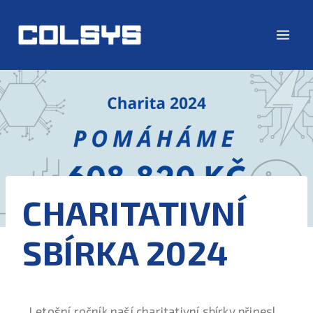
CHARITATIVNÍ
SBÍRKA 2024
Letošní ročník naší charitativní sbírky přinesl