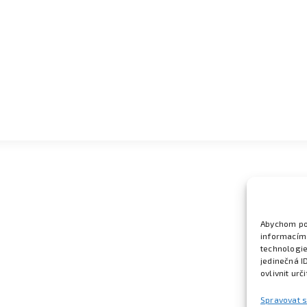
Abychom pos
informacím 
technologie
jedinečná I
ovlivnit urč
Spravovat 