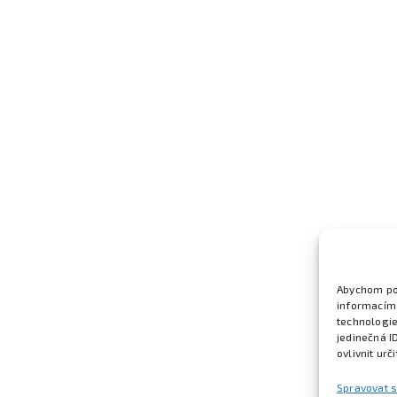
Abychom pos
informacím 
technologie
jedinečná I
ovlivnit urč
Spravovat 