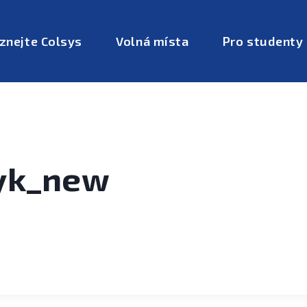
znejte Colsys
Volná místa
Pro studenty
yk_new