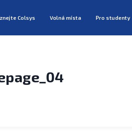
znejte Colsys
Volná místa
Pro studenty
epage_04