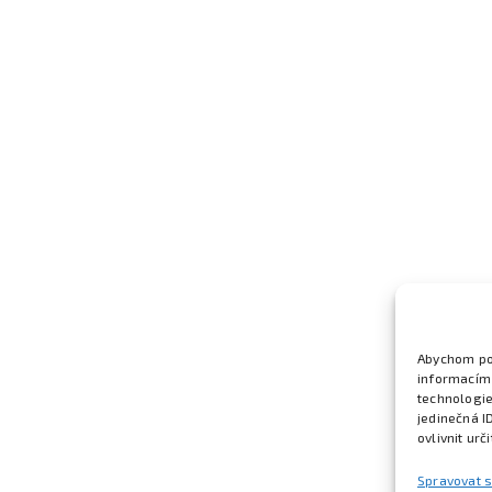
Abychom pos
informacím 
technologie
jedinečná I
ovlivnit urč
Spravovat 