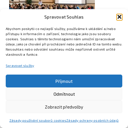
Spravovat Souhlas
Abychom poskytli co nejlepší služby, používáme k ukládání a/nebo
přístupu k informacím o zařízení, technologie jako jsou soubory
cookies. Souhlas s těmito technologiemi nám umožní zpracovávat
údaje, jako je chování při procházení nebo jedinečná ID na tomto webu.
Nesouhlas nebo odvolání souhlasu může nepříznivě ovlivnit určité
vlastnosti a funkce.
Spravovat služby
Příjmout
Odmítnout
Poznejte Colsys
Volná místa
Pro studenty
Kontakt
Zobrazit předvolby
Zásady používání souborů cookies
Zásady ochrany osobních údajů