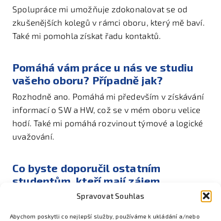
Spolupráce mi umožňuje zdokonalovat se od
zkušenějších kolegů v rámci oboru, který mě baví.
Také mi pomohla získat řadu kontaktů.
Pomáhá vám práce u nás ve studiu
vašeho oboru? Případně jak?
Rozhodně ano. Pomáhá mi především v získávání
informací o SW a HW, což se v mém oboru velice
hodí. Také mi pomáhá rozvinout týmové a logické
uvažování.
Co byste doporučil ostatním
studentům, kteří mají zájem
spolupracovat s Colsys?
Spravovat Souhlas
Doporučil bych Colsys rozhodně kontaktovat,
Abychom poskytli co nejlepší služby, používáme k ukládání a/nebo