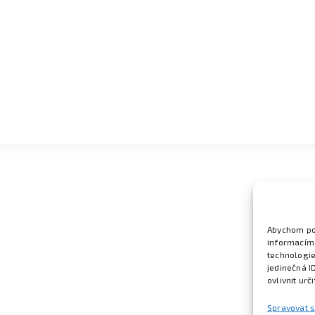
Abychom pos
informacím 
technologie
jedinečná I
ovlivnit urč
Spravovat 