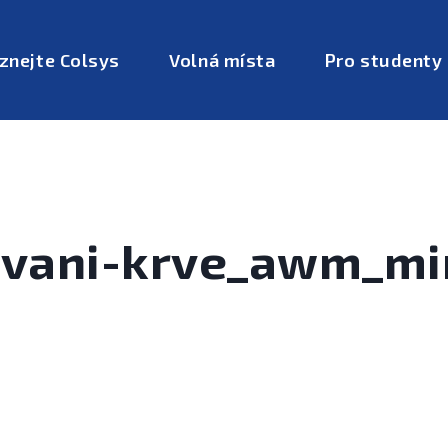
znejte Colsys
Volná místa
Pro studenty
ovani-krve_awm_mi