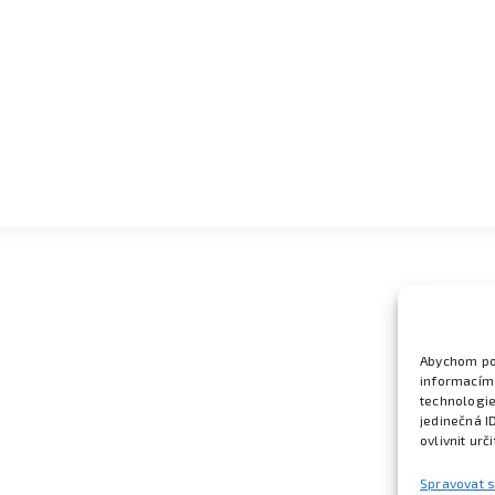
Abychom pos
informacím 
technologie
jedinečná I
ovlivnit urč
Spravovat 