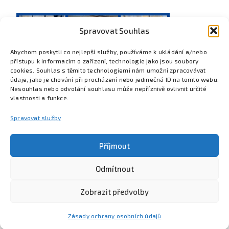
Spravovat Souhlas
Abychom poskytli co nejlepší služby, používáme k ukládání a/nebo
přístupu k informacím o zařízení, technologie jako jsou soubory
cookies. Souhlas s těmito technologiemi nám umožní zpracovávat
údaje, jako je chování při procházení nebo jedinečná ID na tomto webu.
Nesouhlas nebo odvolání souhlasu může nepříznivě ovlivnit určité
vlastnosti a funkce.
Spravovat služby
Příjmout
Odmítnout
Poznejte Colsys
Volná místa
Pro studenty
Kontakt
Zobrazit předvolby
Zásady ochrany osobních údajů