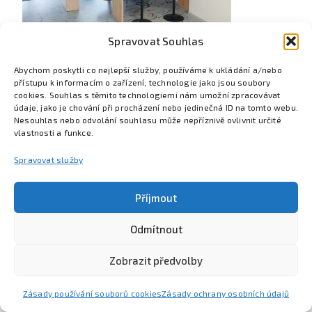
Spravovat Souhlas
Abychom poskytli co nejlepší služby, používáme k ukládání a/nebo
přístupu k informacím o zařízení, technologie jako jsou soubory
cookies. Souhlas s těmito technologiemi nám umožní zpracovávat
údaje, jako je chování při procházení nebo jedinečná ID na tomto webu.
Nesouhlas nebo odvolání souhlasu může nepříznivě ovlivnit určité
vlastnosti a funkce.
Spravovat služby
Příjmout
Odmítnout
Poznejte Colsys
Volná místa
Pro studenty
Kontakt
Zobrazit předvolby
Zásady používání souborů cookies
Zásady ochrany osobních údajů