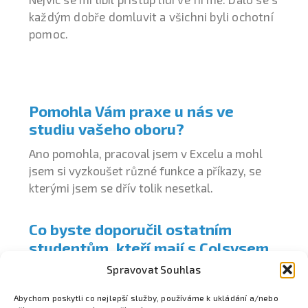
každým dobře domluvit a všichni byli ochotní
pomoc.
Pomohla Vám praxe u nás ve
studiu vašeho oboru?
Ano pomohla, pracoval jsem v Excelu a mohl
jsem si vyzkoušet různé funkce a příkazy, se
kterými jsem se dřív tolik nesetkal.
Co byste doporučil ostatním
studentům, kteří mají s Colsysem
zájem spolupracovat?
Spravovat Souhlas
Nebát se a jít do toho. I když má člověk ze
Abychom poskytli co nejlepší služby, používáme k ukládání a/nebo
začátku stres, rychle si zvykne a získá nové