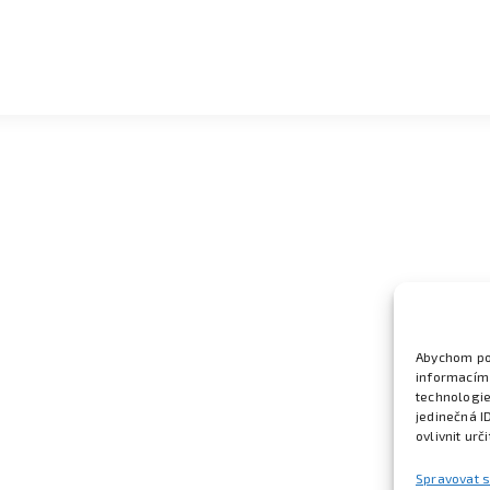
Abychom pos
informacím 
technologie
jedinečná I
ovlivnit urč
Spravovat 