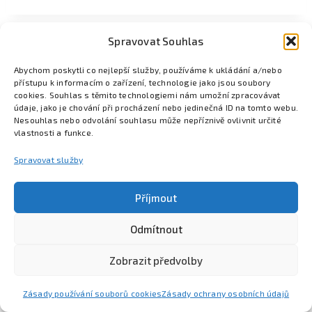
Spravovat Souhlas
Abychom poskytli co nejlepší služby, používáme k ukládání a/nebo
přístupu k informacím o zařízení, technologie jako jsou soubory
cookies. Souhlas s těmito technologiemi nám umožní zpracovávat
údaje, jako je chování při procházení nebo jedinečná ID na tomto webu.
Nesouhlas nebo odvolání souhlasu může nepříznivě ovlivnit určité
vlastnosti a funkce.
Spravovat služby
Příjmout
Odmítnout
Poznejte Colsys
Volná místa
Pro studenty
Kontakt
Zobrazit předvolby
Zásady používání souborů cookies
Zásady ochrany osobních údajů