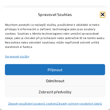
Spravovat Souhlas
Abychom poskytli co nejlepší služby, používáme k ukládání a/nebo
přístupu k informacím o zařízení, technologie jako jsou soubory
cookies. Souhlas s těmito technologiemi nám umožní zpracovávat
údaje, jako je chování při procházení nebo jedinečná ID na tomto webu.
Nesouhlas nebo odvolání souhlasu může nepříznivě ovlivnit určité
vlastnosti a funkce.
Spravovat služby
Příjmout
Odmítnout
Poznejte Colsys
Volná místa
Pro studenty
Kontakt
Zobrazit předvolby
Zásady používání souborů cookies
Zásady ochrany osobních údajů