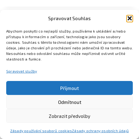
Spravovat Souhlas
Abychom poskytli co nejlepší služby, používáme k ukládání a/nebo
přístupu k informacím o zařízení, technologie jako jsou soubory
cookies. Souhlas s těmito technologiemi nám umožní zpracovávat
údaje, jako je chování při procházení nebo jedinečná ID na tomto webu.
Nesouhlas nebo odvolání souhlasu může nepříznivě ovlivnit určité
vlastnosti a funkce.
Spravovat služby
Příjmout
Odmítnout
Poznejte Colsys
Volná místa
Pro studenty
Kontakt
Zobrazit předvolby
Zásady používání souborů cookies
Zásady ochrany osobních údajů