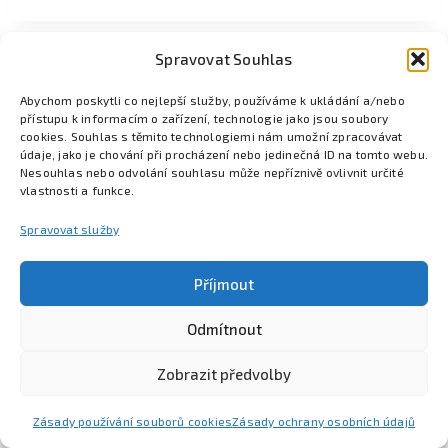
Spravovat Souhlas
Abychom poskytli co nejlepší služby, používáme k ukládání a/nebo
přístupu k informacím o zařízení, technologie jako jsou soubory
cookies. Souhlas s těmito technologiemi nám umožní zpracovávat
údaje, jako je chování při procházení nebo jedinečná ID na tomto webu.
Nesouhlas nebo odvolání souhlasu může nepříznivě ovlivnit určité
vlastnosti a funkce.
Spravovat služby
Příjmout
Odmítnout
Poznejte Colsys
Volná místa
Pro studenty
Kontakt
Zobrazit předvolby
Zásady používání souborů cookies
Zásady ochrany osobních údajů