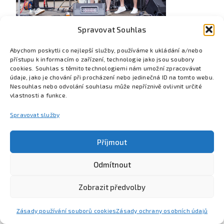
Spravovat Souhlas
Abychom poskytli co nejlepší služby, používáme k ukládání a/nebo
přístupu k informacím o zařízení, technologie jako jsou soubory
cookies. Souhlas s těmito technologiemi nám umožní zpracovávat
údaje, jako je chování při procházení nebo jedinečná ID na tomto webu.
Nesouhlas nebo odvolání souhlasu může nepříznivě ovlivnit určité
vlastnosti a funkce.
Spravovat služby
Příjmout
Odmítnout
Poznejte Colsys
Volná místa
Pro studenty
Kontakt
Zobrazit předvolby
Zásady používání souborů cookies
Zásady ochrany osobních údajů