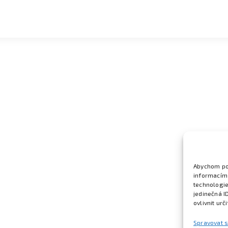
Abychom pos
informacím 
technologie
jedinečná I
ovlivnit urč
Spravovat 