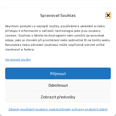
Spravovat Souhlas
Abychom poskytli co nejlepší služby, používáme k ukládání a/nebo
přístupu k informacím o zařízení, technologie jako jsou soubory
cookies. Souhlas s těmito technologiemi nám umožní zpracovávat
údaje, jako je chování při procházení nebo jedinečná ID na tomto webu.
Nesouhlas nebo odvolání souhlasu může nepříznivě ovlivnit určité
vlastnosti a funkce.
Spravovat služby
Příjmout
Odmítnout
Poznejte Colsys
Volná místa
Pro studenty
Kontakt
Zobrazit předvolby
Zásady používání souborů cookies
Zásady ochrany osobních údajů