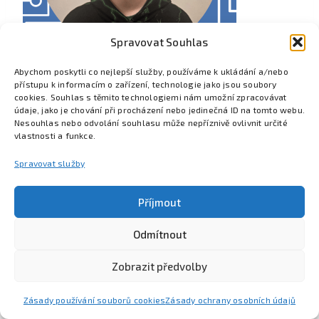
Spravovat Souhlas
Abychom poskytli co nejlepší služby, používáme k ukládání a/nebo
přístupu k informacím o zařízení, technologie jako jsou soubory
cookies. Souhlas s těmito technologiemi nám umožní zpracovávat
údaje, jako je chování při procházení nebo jedinečná ID na tomto webu.
Nesouhlas nebo odvolání souhlasu může nepříznivě ovlivnit určité
vlastnosti a funkce.
Spravovat služby
Příjmout
Odmítnout
Poznejte Colsys
Volná místa
Pro studenty
Kontakt
Zobrazit předvolby
Zásady používání souborů cookies
Zásady ochrany osobních údajů