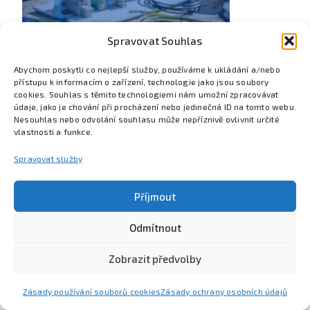
Spravovat Souhlas
Abychom poskytli co nejlepší služby, používáme k ukládání a/nebo
přístupu k informacím o zařízení, technologie jako jsou soubory
cookies. Souhlas s těmito technologiemi nám umožní zpracovávat
údaje, jako je chování při procházení nebo jedinečná ID na tomto webu.
Nesouhlas nebo odvolání souhlasu může nepříznivě ovlivnit určité
vlastnosti a funkce.
Spravovat služby
Příjmout
Odmítnout
Poznejte Colsys
Volná místa
Pro studenty
Kontakt
Zobrazit předvolby
Zásady používání souborů cookies
Zásady ochrany osobních údajů