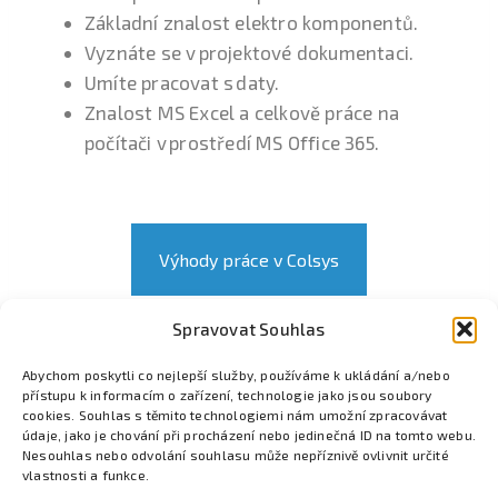
Základní znalost elektro komponentů.
Vyznáte se v projektové dokumentaci.
Umíte pracovat s daty.
Znalost MS Excel a celkově práce na
počítači v prostředí MS Office 365.
Výhody práce v Colsys
Spravovat Souhlas
Odpovědět e-mailem
Abychom poskytli co nejlepší služby, používáme k ukládání a/nebo
přístupu k informacím o zařízení, technologie jako jsou soubory
cookies. Souhlas s těmito technologiemi nám umožní zpracovávat
údaje, jako je chování při procházení nebo jedinečná ID na tomto webu.
Nesouhlas nebo odvolání souhlasu může nepříznivě ovlivnit určité
vlastnosti a funkce.