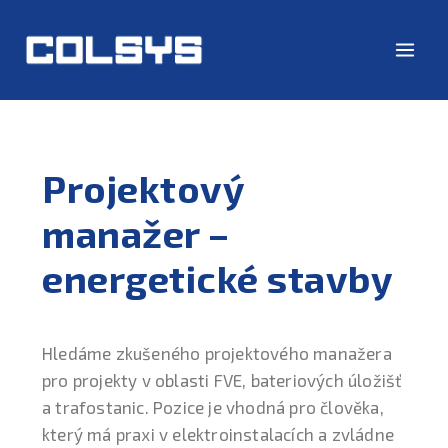
Projektový
manažer –
energetické stavby
Hledáme zkušeného projektového manažera
pro projekty v oblasti FVE, bateriových úložišť
a trafostanic.
Pozice je vhodná pro člověka,
který má praxi v elektroinstalacích a zvládne