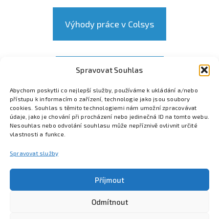
Výhody práce v Colsys
Spravovat Souhlas
Odpovědět e-mailem
Abychom poskytli co nejlepší služby, používáme k ukládání a/nebo
přístupu k informacím o zařízení, technologie jako jsou soubory
cookies. Souhlas s těmito technologiemi nám umožní zpracovávat
údaje, jako je chování při procházení nebo jedinečná ID na tomto webu.
Nesouhlas nebo odvolání souhlasu může nepříznivě ovlivnit určité
vlastnosti a funkce.
Spravovat služby
Příjmout
Odmítnout
Poznejte Colsys
Volná místa
Pro studenty
Kontakt