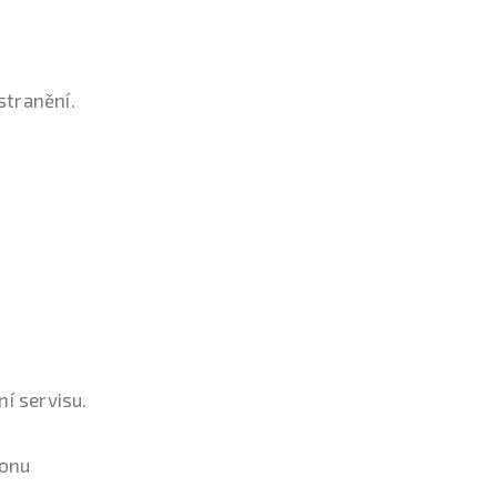
stranění.
í servisu.
ionu