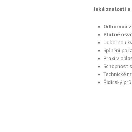
Jaké znalosti a
Odbornou zp
Platné osvě
Odbornou kv
Splnění pož
Praxi v obla
Schopnost s
Technické my
Řidičský prů