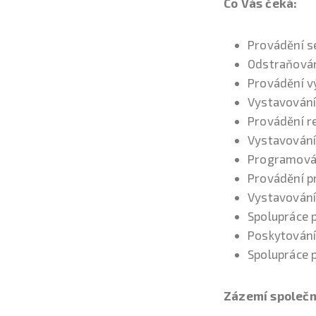
Co Vás čeká:
Provádění se
Odstraňován
Provádění vý
Vystavování
Provádění re
Vystavování 
Programován
Provádění p
Vystavování
Spolupráce p
Poskytování
Spolupráce p
Zázemí společn