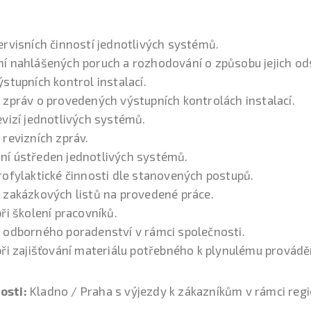
rvisních činností jednotlivých systémů.
í nahlášených poruch a rozhodování o způsobu jejich od
stupních kontrol instalací.
 zpráv o provedených výstupních kontrolách instalací.
vizí jednotlivých systémů.
revizních zpráv.
í ústředen jednotlivých systémů.
rofylaktické činnosti dle stanovených postupů.
 zakázkových listů na provedené práce.
ři školení pracovníků.
 odborného poradenství v rámci společnosti.
ři zajišťování materiálu potřebného k plynulému prováděn
osti:
Kladno / Praha s výjezdy k zákazníkům v rámci reg