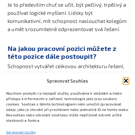
Je to především chuť se učit, být pečlivý, trpělivý a
používat logické myšlení. Lidsky být
komunikativní, mít schopnost naslouchat kolegům
a umět srozumitelně odprezentovat svá řešení.
Na jakou pracovní pozici můžete z
této pozice dále postoupit?
Schopnost vytvářet celkovou architekturu řešení,
komunikovat může znamenat vedení skupiny,
Spravovat Souhlas
střediska. Samostatná práce a kreativita je
vnímána jako vlastnost a přínos pro firmu a je
Abychom poskytli co nejlepší služby, používáme k ukládání a/nebo
hodnocena pochopitelně i ekonomicky.
přístupu k informacím o zařízení, technologie jako jsou soubory
cookies. Souhlas s těmito technologiemi nám umožní zpracovávat
údaje, jako je chování při procházení nebo jedinečná ID na tomto webu.
Nesouhlas nebo odvolání souhlasu může nepříznivě ovlivnit určité
vlastnosti a funkce.
Spravovat služby