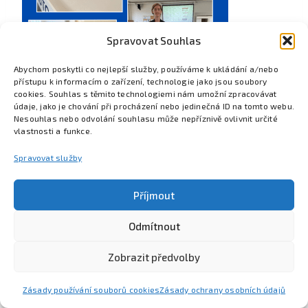
Spravovat Souhlas
Abychom poskytli co nejlepší služby, používáme k ukládání a/nebo
přístupu k informacím o zařízení, technologie jako jsou soubory
cookies. Souhlas s těmito technologiemi nám umožní zpracovávat
údaje, jako je chování při procházení nebo jedinečná ID na tomto webu.
Nesouhlas nebo odvolání souhlasu může nepříznivě ovlivnit určité
vlastnosti a funkce.
Spravovat služby
Příjmout
Odmítnout
Poznejte Colsys
Volná místa
Pro studenty
Kontakt
Zobrazit předvolby
Zásady používání souborů cookies
Zásady ochrany osobních údajů