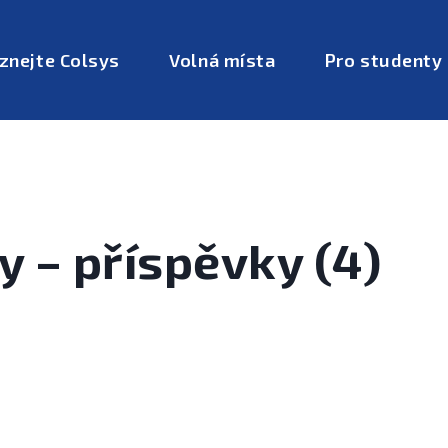
znejte Colsys
Volná místa
Pro studenty
 – příspěvky (4)