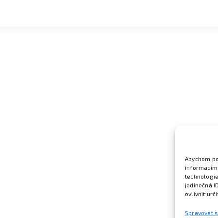
Abychom pos
informacím 
technologie
jedinečná I
ovlivnit urč
Spravovat 