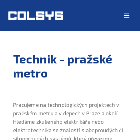
Technik - pražské
metro
Pracujeme na technologických projektech v
pražském metru a v depech v Praze a okolí.
Hledáme zkušeného elektrikáře nebo
elektrotechnika se znalostí slaboproudých či
silnoproudých systémů, který převezme