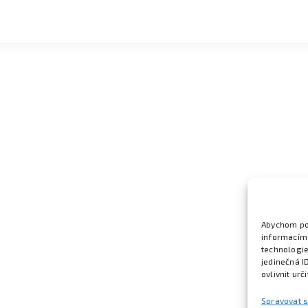
Abychom pos
informacím 
technologie
jedinečná I
ovlivnit urč
Spravovat 