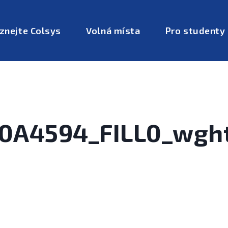
znejte Colsys
Volná místa
Pro studenty
_0A4594_FILL0_wgh