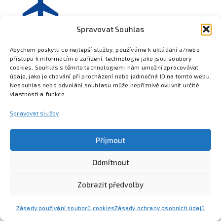
Spravovat Souhlas
Abychom poskytli co nejlepší služby, používáme k ukládání a/nebo
přístupu k informacím o zařízení, technologie jako jsou soubory
cookies. Souhlas s těmito technologiemi nám umožní zpracovávat
údaje, jako je chování při procházení nebo jedinečná ID na tomto webu.
Nesouhlas nebo odvolání souhlasu může nepříznivě ovlivnit určité
vlastnosti a funkce.
Spravovat služby
Příjmout
Odmítnout
Poznejte Colsys
Volná místa
Pro studenty
Kontakt
Zobrazit předvolby
Zásady používání souborů cookies
Zásady ochrany osobních údajů