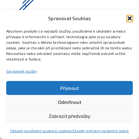
Spravovat Souhlas
Abychom poskytli co nejlepší služby, používáme k ukládání a/nebo
přístupu k informacím o zařízení, technologie jako jsou soubory
cookies. Souhlas s těmito technologiemi nám umožní zpracovávat
údaje, jako je chování při procházení nebo jedinečná ID na tomto webu.
Nesouhlas nebo odvolání souhlasu může nepříznivě ovlivnit určité
vlastnosti a funkce.
Spravovat služby
Příjmout
Odmítnout
Poznejte Colsys
Volná místa
Pro studenty
Kontakt
Zobrazit předvolby
Zásady používání souborů cookies
Zásady ochrany osobních údajů